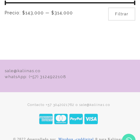
Pr
Pr
Precio:
$143,000
—
$314,000
Filtrar
mí
m
sale@kaliinas.co
whatsApp: (+57) 3124922108
Contacto +57 3042021762 o sale@kaliinas.co
© 2022 desarrollado por
Mivshop -cnddigital
® para Kaliinas.co