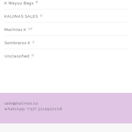
6
K Wayuu Bags
0
KALIINAS SALES
10
Mochilas K
2
Sombreros K
0
Unclassified
sale@kaliinas.co
whatsApp: (+57) 3124922108