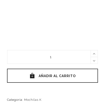
MOCHILA
WAYUU
2
HEBRAS
AÑADIR AL CARRITO
UNICOLOR
quantity
Categoría:
Mochilas K