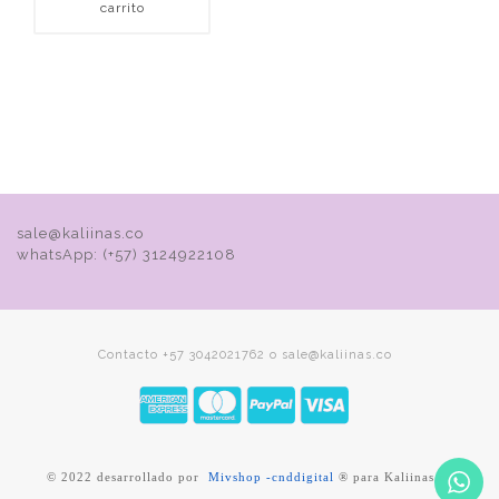
rito
Agregar
carrito
sale@kaliinas.co
whatsApp: (+57) 3124922108
Contacto +57 3042021762 o sale@kaliinas.co
© 2022 desarrollado por
Mivshop -cnddigital
® para Kaliinas.co