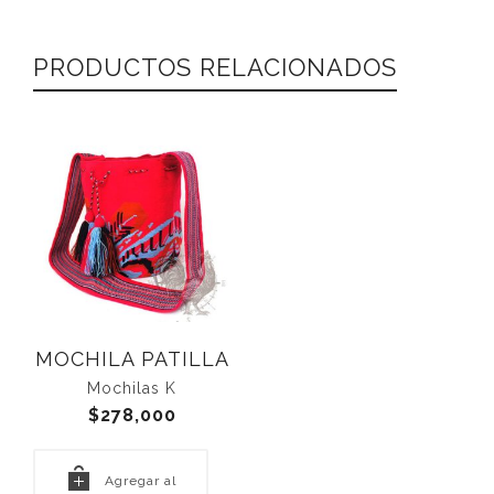
PRODUCTOS RELACIONADOS
A PATILLA
MOCHILA 
FUCS
ilas K
8,000
Mochila
$
260,0
regar al