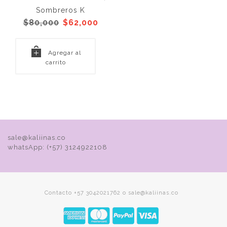
Sombreros K
El
El
$
80,000
$
62,000
precio
precio
original
actual
era:
es:
Agregar al
$80,000.
$62,000.
carrito
sale@kaliinas.co
whatsApp: (+57) 3124922108
Contacto +57 3042021762 o sale@kaliinas.co