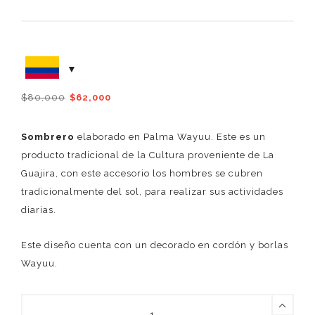
El
El
$
80,000
$
62,000
precio
precio
original
actual
Sombrero
elaborado en Palma Wayuu. Este es un
era:
es:
producto tradicional de la Cultura proveniente de La
$80,000.
$62,000.
Guajira, con este accesorio los hombres se cubren
tradicionalmente del sol, para realizar sus actividades
diarias.
Este diseño cuenta con un decorado en cordón y borlas
Wayuu.
LA