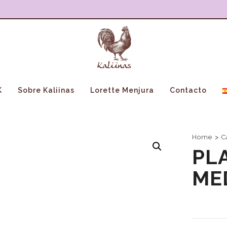
K
Sobre Kaliinas
Lorette Menjura
Contacto
Home
>
C
PL
ME