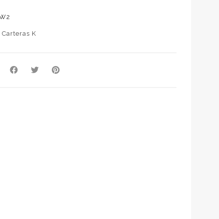
NW2
:
Carteras K