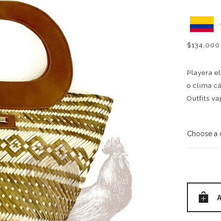
$
134,000
Playera el
o clima c
Outfits va