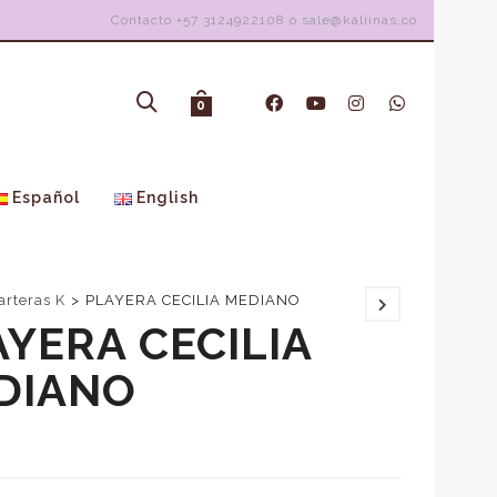
Contacto +57 3124922108 o sale@kaliinas.co
0
Español
English
arteras K
>
PLAYERA CECILIA MEDIANO
AYERA CECILIA
DIANO