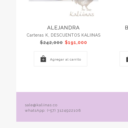
ALEJANDRA
Carteras K
,
DESCUENTOS KALIINAS
El
El
$
242,000
$
191,000
precio
precio
original
actual
era:
es:
Agregar al carrito
$242,000.
$191,000.
sale@kaliinas.co
whatsApp: (+57) 3124922108