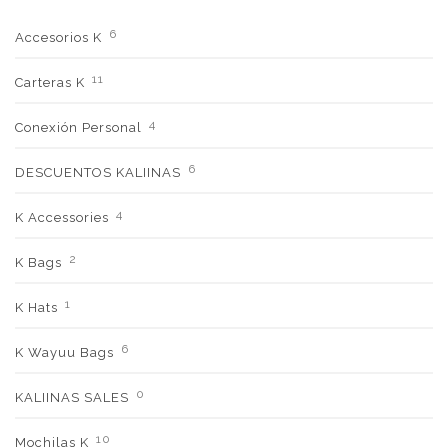
6
Accesorios K
11
Carteras K
4
Conexión Personal
6
DESCUENTOS KALIINAS
4
K Accessories
2
K Bags
1
K Hats
6
K Wayuu Bags
0
KALIINAS SALES
10
Mochilas K