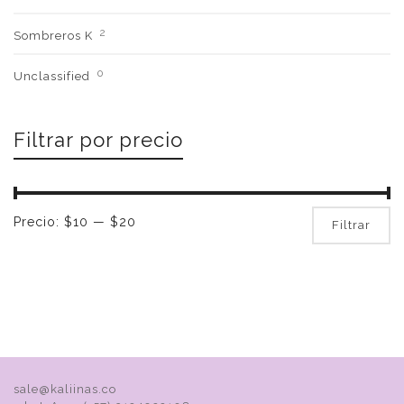
2
Sombreros K
0
Unclassified
Filtrar por precio
Pr
Pr
Precio:
$10
—
$20
Filtrar
mí
m
sale@kaliinas.co