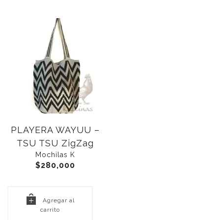
PLAYERA WAYUU –
TSU TSU ZigZag
Mochilas K
$
280,000
Agregar al
carrito