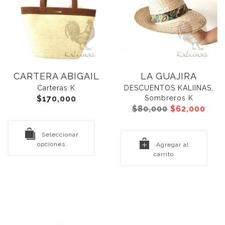
CARTERA ABIGAIL
LA GUAJIRA
Carteras K
DESCUENTOS KALIINAS
,
$
170,000
Sombreros K
El
El
$
80,000
$
62,000
precio
prec
original
actu
Seleccionar
era:
es:
opciones
Agregar al
$80,000.
$62,
carrito