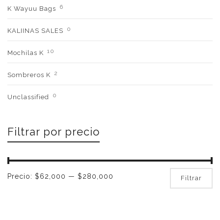
6
K Wayuu Bags
0
KALIINAS SALES
10
Mochilas K
2
Sombreros K
0
Unclassified
Filtrar por precio
Pr
Pr
Precio:
$62,000
—
$280,000
Filtrar
mí
m