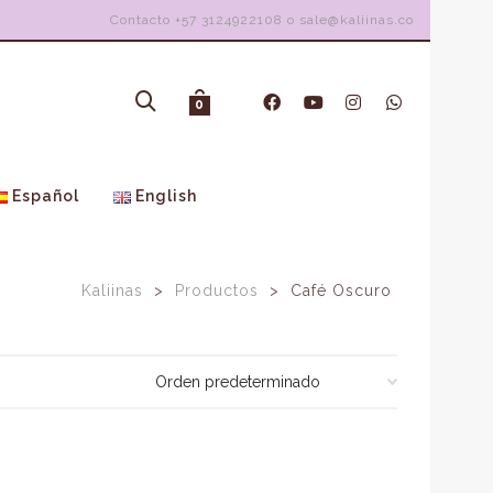
Contacto +57 3124922108 o sale@kaliinas.co
0
Español
English
Kaliinas
>
Productos
>
Café Oscuro