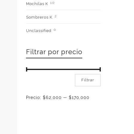
10
Mochilas K
2
Sombreros K
0
Unclassified
Filtrar por precio
Precio
Precio
Filtrar
mínimo
máximo
Precio:
$62,000
—
$170,000