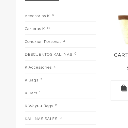
6
Accesorios K
11
Carteras K
4
Conexión Personal
6
CART
DESCUENTOS KALIINAS
4
K Accessories
2
K Bags
1
K Hats
6
K Wayuu Bags
0
KALIINAS SALES