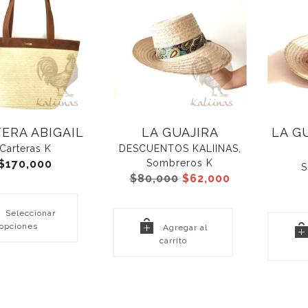
ERA ABIGAIL
LA GUAJIRA
LA GU
Carteras K
DESCUENTOS KALIINAS
,
$
170,000
Sombreros K
S
El
El
$
80,000
$
62,000
precio
precio
original
actual
Seleccionar
era:
es:
opciones
Agregar al
$80,000.
$62,000.
carrito