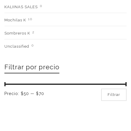
0
KALIINAS SALES
10
Mochilas K
2
Sombreros K
0
Unclassified
Filtrar por precio
Pr
Pr
Precio:
$50
—
$70
Filtrar
mí
m